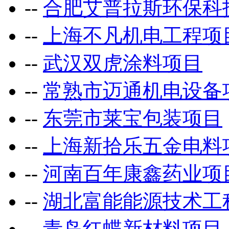
--
合肥艾普拉斯环保科
--
上海不凡机电工程项
--
武汉双虎涂料项目
--
常熟市迈通机电设备
--
东莞市莱宝包装项目
--
上海新拾乐五金电料
--
河南百年康鑫药业项
--
湖北富能能源技术工
--
青岛红蝶新材料项目