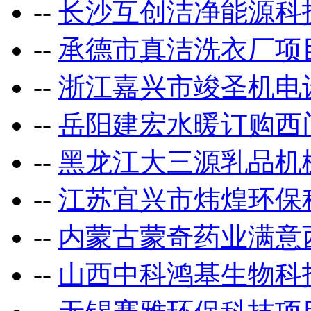
--
长沙互创洁净能源科
--
承德市真洁洗衣厂项
--
浙江嘉兴市竣圣机电
--
岳阳建宏水暖订购西
--
黑龙江大三源乳品机
--
江苏宜兴市炜煌环保
--
内蒙古蒙奇药业满意
--
山西中科鸿基生物科