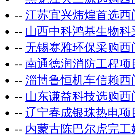
--
江苏宜兴炜煌首选西
--
山西中科鸿基生物科
--
无锡赛雅环保采购西
--
南通德润消防工程项
--
淄博鲁恒机车信赖西
--
山东谦益科技选购西
--
辽宁春成银珠热电项
--
内蒙古陈巴尔虎完工