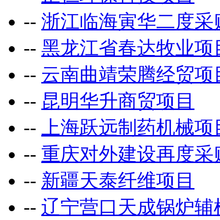
--
浙江临海寅华二度采
--
黑龙江省春达牧业项
--
云南曲靖荣腾经贸项
--
昆明华升商贸项目
--
上海跃远制药机械项
--
重庆对外建设再度采
--
新疆天泰纤维项目
--
辽宁营口天成锅炉辅