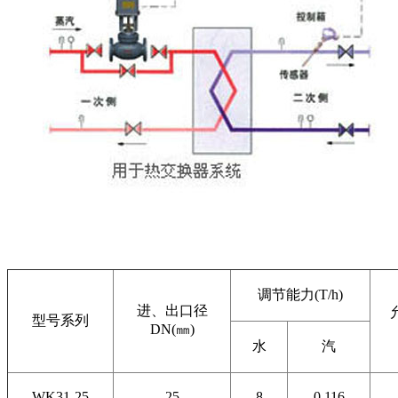
调节能力(T/h)
进、出口径
型号系列
DN(㎜)
水
汽
WK31-25
25
8
0.116